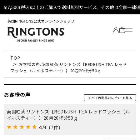
￥7,500(税込)以上のご購入で送料無料サービス。その他は全国一律
TOP
お客様の声:英国紅茶 リントンズ【REDBUSH TEA レッド
ブッシュ（ルイボスティー）】20包20杯分50ｇ
お客様の声
Tea
英国紅茶 リントンズ【REDBUSH TEA レッドブッシュ（ル
全ての紅茶
Biscuit
イボスティー）】20包20杯分50ｇ
定番ティーバッグ
4.9
(7件)
全てのビスケット
Other
定番ビスケット