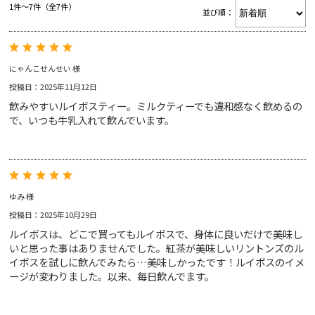
1件～7件（全7件）
並び順：
RINGTONS 紅茶缶
Gift
RINGTONS グッズ
ジャム&マーマレード
スコーン
にゃんこせんせい 様
Voice
初めてのリントンズ
投稿日：2025年11月12日
にわとり型ティーコジー
飲みやすいルイボスティー。ミルクティーでも違和感なく飲めるの
ギフトバッグ
Blog
で、いつも牛乳入れて飲んでいます。
アウトレットセール
ゴールド
ブレックファスト
ジンジャースナップ
ショートブレッド
ゆみ 様
投稿日：2025年10月29日
ルイボスは、どこで買ってもルイボスで、身体に良いだけで美味し
About
いと思った事はありませんでした。紅茶が美味しいリントンズのル
イボスを試しに飲んでみたら…美味しかったです！ルイボスのイメ
ージが変わりました。以来、毎日飲んでます。
サイトマップ
トラディショナル
カッパス
ショッピングガイド
特定商取引法表示
マイアカウント