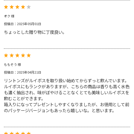
プライバシー・ポリシー
サルタナクッキー
ホワイトチョコレート＆
お問い合わせ
レモンクッキー
オク 様
投稿日：2025年05月01日
ちょっとした贈り物に丁度良い。
アールグレイ
レッドブッシュ
ももぞう 様
ベネフィットティー
投稿日：2025年04月21日
インフュージョンティー
リントンズがルイボスを取り扱い始めてからずっと飲んでいます。
ジンジャースナップティー
ルイボスにもランクがありますが、こちらの商品は香りも高く水色
ノンカフェインティー
オーツクランチビスケット
アップルパイクッキー
も濃く抽出され、味がぼやけることなくとても美味しいルイボスを
ペアリングセット
ペアリングセット
飲むことができます。
箱入りになってプレゼントしやすくなりましたが、お徳用として前
のパッケージバージョンもあったら嬉しいな。と思います。