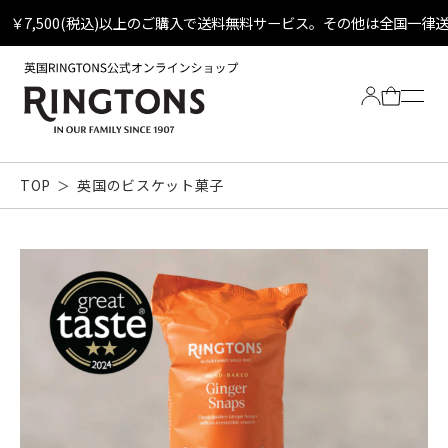
￥7,500(税込)以上のご購入で送料無料サービス。その他は全国一律
TOP
英国のビスケット菓子
Tea
全ての紅茶
Biscuit
定番ティーバッグ
全てのビスケット
Other
定番ビスケット