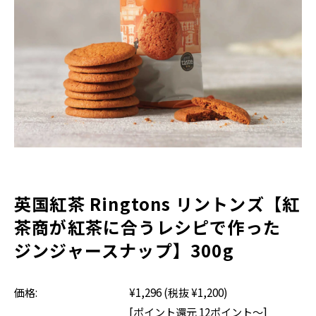
RINGTONS 紅茶缶
Gift
RINGTONS グッズ
ジャム&マーマレード
スコーン
Voice
初めてのリントンズ
にわとり型ティーコジー
ギフトバッグ
Blog
アウトレットセール
ゴールド
ブレックファスト
ジンジャースナップ
ショートブレッド
英国紅茶 Ringtons リントンズ【紅
茶商が紅茶に合うレシピで作った
About
ジンジャースナップ】300g
サイトマップ
価格:
¥1,296
(税抜 ¥1,200)
トラディショナル
カッパス
ショッピングガイド
[ポイント還元 12ポイント～]
特定商取引法表示
マイアカウント