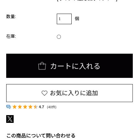
プライバシー・ポリシー
サルタナクッキー
ホワイトチョコレート＆
お問い合わせ
レモンクッキー
数量:
個
在庫:
○
アールグレイ
レッドブッシュ
ベネフィットティー
インフュージョンティー
ジンジャースナップティー
ノンカフェインティー
オーツクランチビスケット
アップルパイクッキー
ペアリングセット
ペアリングセット
4.7
(40件)