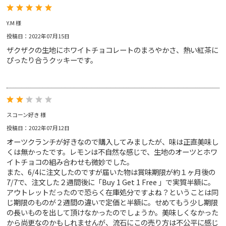
Y.M 様
投稿日：2022年07月15日
ザクザクの生地にホワイトチョコレートのまろやかさ、熱い紅茶に
ぴったり合うクッキーです。
スコーン好き 様
投稿日：2022年07月12日
オーツクランチが好きなので購入してみましたが、味は正直美味し
くは無かったです。レモンは不自然な感じで、生地のオーツとホワ
イトチョコの組み合わせも微妙でした。
また、6/4に注文したのですが届いた物は賞味期限が約１ヶ月後の
7/7で、注文した２週間後に「Buy 1 Get 1 Free 」で実質半額に。
アウトレットだったので恐らく在庫処分ですよね？ということは同
じ期限のものが２週間の違いで定価と半額に。せめてもう少し期限
の長いものを出して頂けなかったのでしょうか。美味しくなかった
から尚更なのかもしれませんが、流石にこの売り方は不公平に感じ