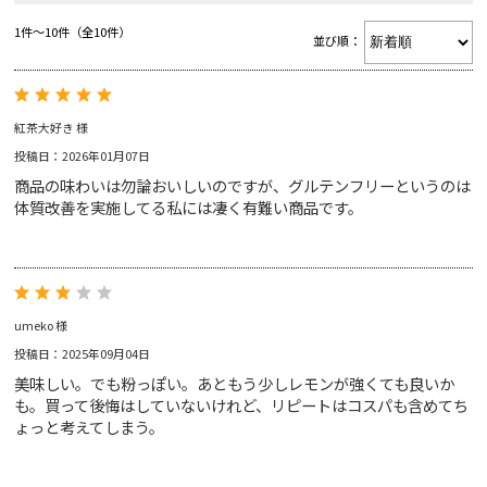
1件～10件（全10件）
RINGTONS 紅茶缶
Gift
並び順：
RINGTONS グッズ
ジャム&マーマレード
スコーン
Voice
初めてのリントンズ
紅茶大好き 様
にわとり型ティーコジー
投稿日：2026年01月07日
ギフトバッグ
Blog
商品の味わいは勿論おいしいのですが、グルテンフリーというのは
アウトレットセール
ゴールド
ブレックファスト
体質改善を実施してる私には凄く有難い商品です。
ジンジャースナップ
ショートブレッド
umeko 様
投稿日：2025年09月04日
About
美味しい。でも粉っぽい。あともう少しレモンが強くても良いか
も。買って後悔はしていないけれど、リピートはコスパも含めてち
ょっと考えてしまう。
サイトマップ
トラディショナル
カッパス
ショッピングガイド
特定商取引法表示
マイアカウント