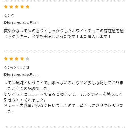
プライバシー・ポリシー
サルタナクッキー
ホワイトチョコレート＆
お問い合わせ
レモンクッキー
ふう 様
投稿日：2025年02月13日
爽やかなレモンの香りとしっかりしたホワイトチョコの存在感を感
じるクッキー、とても美味しかったです！また購入します！
アールグレイ
レッドブッシュ
ベネフィットティー
そうもうくっき 様
インフュージョンティー
投稿日：2024年05月29日
ジンジャースナップティー
レモン風味ということで、酸っぱいのかな？と少し心配しておりま
ノンカフェインティー
オーツクランチビスケット
アップルパイクッキー
したが全くの杞憂でした。
ペアリングセット
ペアリングセット
ホワイトチョコレートの甘みと相まって、ミルクティーを美味しく
引き立ててくれました。
ちょっと内容量が少なく思いましたので、星４つにさせてもらいま
した。