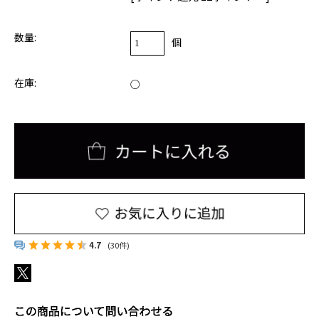
プライバシー・ポリシー
サルタナクッキー
ホワイトチョコレート＆
お問い合わせ
レモンクッキー
数量:
個
在庫:
○
アールグレイ
レッドブッシュ
ベネフィットティー
インフュージョンティー
ジンジャースナップティー
ノンカフェインティー
オーツクランチビスケット
アップルパイクッキー
ペアリングセット
ペアリングセット
4.7
(30件)