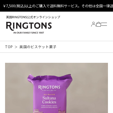
￥7,500(税込)以上のご購入で送料無料サービス。その他は全国一律
TOP
英国のビスケット菓子
Tea
全ての紅茶
Biscuit
定番ティーバッグ
全てのビスケット
Other
定番ビスケット