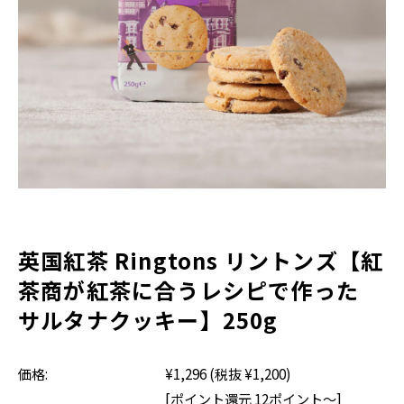
RINGTONS 紅茶缶
Gift
RINGTONS グッズ
ジャム&マーマレード
スコーン
Voice
初めてのリントンズ
にわとり型ティーコジー
ギフトバッグ
Blog
アウトレットセール
ゴールド
ブレックファスト
ジンジャースナップ
ショートブレッド
英国紅茶 Ringtons リントンズ【紅
茶商が紅茶に合うレシピで作った
About
サルタナクッキー】250g
サイトマップ
価格:
¥1,296
(税抜 ¥1,200)
トラディショナル
カッパス
ショッピングガイド
[ポイント還元 12ポイント～]
特定商取引法表示
マイアカウント