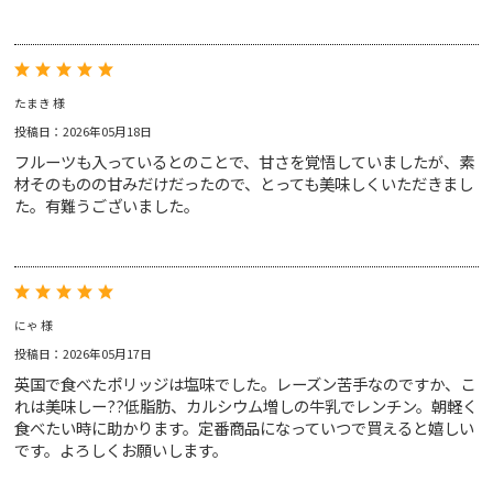
プライバシー・ポリシー
サルタナクッキー
ホワイトチョコレート＆
お問い合わせ
レモンクッキー
たまき 様
投稿日：2026年05月18日
フルーツも入っているとのことで、甘さを覚悟していましたが、素
材そのものの甘みだけだったので、とっても美味しくいただきまし
た。有難うございました。
アールグレイ
レッドブッシュ
ベネフィットティー
インフュージョンティー
ジンジャースナップティー
ノンカフェインティー
オーツクランチビスケット
アップルパイクッキー
にゃ 様
ペアリングセット
ペアリングセット
投稿日：2026年05月17日
英国で食べたポリッジは塩味でした。レーズン苦手なのですか、こ
れは美味しー??低脂肪、カルシウム増しの牛乳でレンチン。朝軽く
食べたい時に助かります。定番商品になっていつで買えると嬉しい
です。よろしくお願いします。