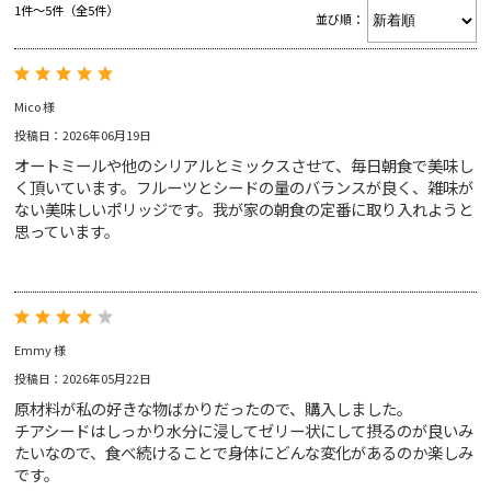
1件～5件（全5件）
並び順：
RINGTONS 紅茶缶
Gift
RINGTONS グッズ
ジャム&マーマレード
スコーン
Mico 様
Voice
初めてのリントンズ
投稿日：2026年06月19日
にわとり型ティーコジー
オートミールや他のシリアルとミックスさせて、毎日朝食で美味し
ギフトバッグ
Blog
く頂いています。フルーツとシードの量のバランスが良く、雑味が
アウトレットセール
ゴールド
ブレックファスト
ない美味しいポリッジです。我が家の朝食の定番に取り入れようと
思っています。
ジンジャースナップ
ショートブレッド
Emmy 様
About
投稿日：2026年05月22日
原材料が私の好きな物ばかりだったので、購入しました。
チアシードはしっかり水分に浸してゼリー状にして摂るのが良いみ
サイトマップ
たいなので、食べ続けることで身体にどんな変化があるのか楽しみ
トラディショナル
カッパス
ショッピングガイド
です。
特定商取引法表示
マイアカウント