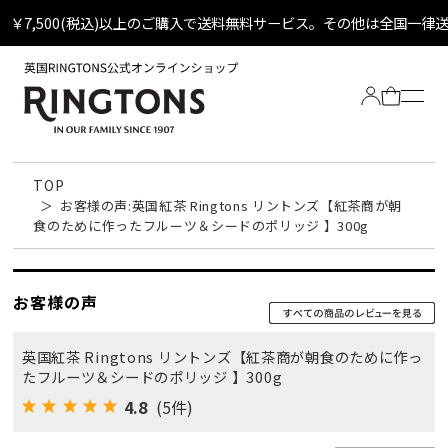
￥7,500(税込)以上のご購入で送料無料サービス。その他は全国一律
TOP
お客様の声:英国紅茶 Ringtons リントンズ【紅茶商が朝
食のために作ったフルーツ＆シードのポリッジ 】300g
お客様の声
Tea
英国紅茶 Ringtons リントンズ【紅茶商が朝食のために作っ
全ての紅茶
Biscuit
たフルーツ＆シードのポリッジ 】300g
定番ティーバッグ
4.8
(5件)
全てのビスケット
Other
定番ビスケット