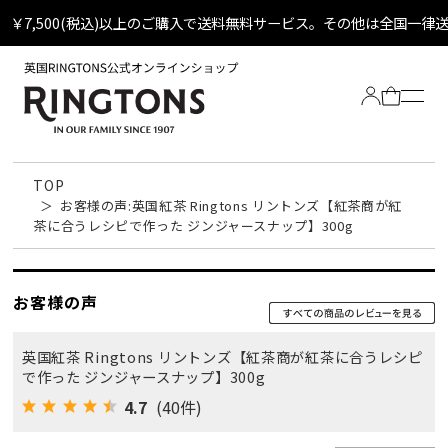
￥7,500(税込)以上のご購入で送料無料サービス。その他は全国一律
TOP
お客様の声:英国紅茶 Ringtons リントンズ【紅茶商が紅
茶に合うレシピで作った ジンジャースナップ】300g
お客様の声
Tea
英国紅茶 Ringtons リントンズ【紅茶商が紅茶に合うレシピ
全ての紅茶
Biscuit
で作った ジンジャースナップ】300g
定番ティーバッグ
4.7
(40件)
全てのビスケット
Other
定番ビスケット