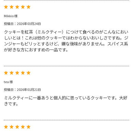
プライバシー・ポリシー
サルタナクッキー
ホワイトチョコレート＆
お問い合わせ
レモンクッキー
Mikkio 様
投稿日：2026年03月24日
クッキーを紅茶（ミルクティー）につけて食べるのがこんなにおい
しいとは！これは他のクッキーではわからないおいしさですね。ジ
ンジャーもピリッとするけど、嫌な後味がありません。スパイス系
が好きな方におすすめの一品です。
アールグレイ
レッドブッシュ
ベネフィットティー
インフュージョンティー
ジンジャースナップティー
tea 様
ノンカフェインティー
オーツクランチビスケット
アップルパイクッキー
投稿日：2026年01月21日
ペアリングセット
ペアリングセット
ミルクティーに一番あうと個人的に思っているクッキーです。大好
きです。