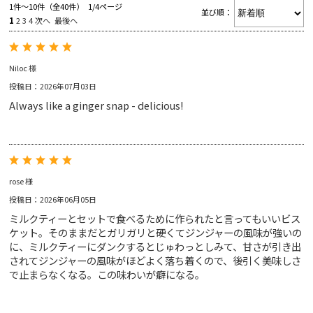
1件～10件（全40件） 1/4ページ
並び順：
1
2
3
4
次へ
最後へ
RINGTONS 紅茶缶
Gift
RINGTONS グッズ
ジャム&マーマレード
スコーン
Niloc 様
Voice
初めてのリントンズ
投稿日：2026年07月03日
にわとり型ティーコジー
Always like a ginger snap - delicious!
ギフトバッグ
Blog
アウトレットセール
ゴールド
ブレックファスト
ジンジャースナップ
ショートブレッド
rose 様
投稿日：2026年06月05日
ミルクティーとセットで食べるために作られたと言ってもいいビス
ケット。そのままだとガリガリと硬くてジンジャーの風味が強いの
About
に、ミルクティーにダンクするとじゅわっとしみて、甘さが引き出
されてジンジャーの風味がほどよく落ち着くので、後引く美味しさ
で止まらなくなる。この味わいが癖になる。
サイトマップ
トラディショナル
カッパス
ショッピングガイド
特定商取引法表示
マイアカウント