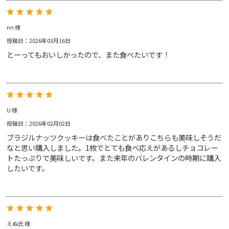
プライバシー・ポリシー
サルタナクッキー
ホワイトチョコレート＆
お問い合わせ
レモンクッキー
nn 様
投稿日：2026年03月16日
とーってもおいしかったので、また食べたいです！
アールグレイ
レッドブッシュ
U 様
ベネフィットティー
投稿日：2026年02月02日
インフュージョンティー
ブラジルナッツクッキーは食べたことがありこちらも美味しそうだ
ジンジャースナップティー
なと思い購入しました。1枚でとても食べ応えがあるしチョコレー
ノンカフェインティー
オーツクランチビスケット
アップルパイクッキー
トたっぷりで美味しいです。また来年のバレンタインの時期に購入
ペアリングセット
ペアリングセット
したいです。
えぬ氏 様