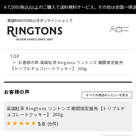
￥7,500(税込)以上のご購入で送料無料サービス。その他は全国一律
TOP
お客様の声:英国紅茶 Ringtons リントンズ 期間限定販売
【トリプルチョコレートクッキー】 200g
お客様の声
Tea
英国紅茶 Ringtons リントンズ 期間限定販売【トリプルチ
全ての紅茶
Biscuit
ョコレートクッキー】 200g
定番ティーバッグ
5.0
(6件)
全てのビスケット
Other
定番ビスケット