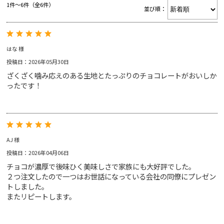
1件～6件（全6件）
並び順：
RINGTONS 紅茶缶
Gift
RINGTONS グッズ
ジャム&マーマレード
スコーン
はな 様
Voice
初めてのリントンズ
投稿日：2026年05月30日
にわとり型ティーコジー
ざくざく噛み応えのある生地とたっぷりのチョコレートがおいしか
ギフトバッグ
Blog
ったです！
アウトレットセール
ゴールド
ブレックファスト
ジンジャースナップ
ショートブレッド
AJ 様
投稿日：2026年04月06日
チョコが濃厚で後味ひく美味しさで家族にも大好評でした。
About
２つ注文したので一つはお世話になっている会社の同僚にプレゼン
トしました。
またリピートします。
サイトマップ
トラディショナル
カッパス
ショッピングガイド
特定商取引法表示
マイアカウント